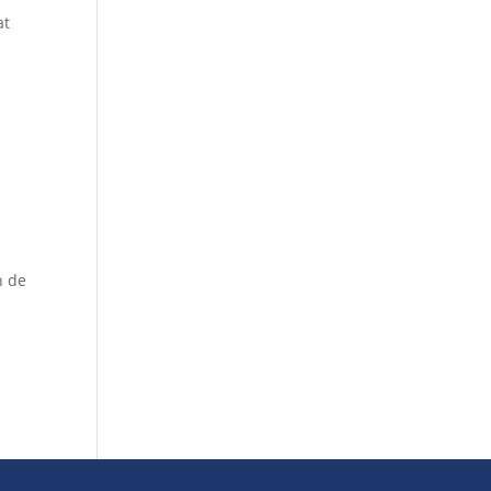
at
n de
r