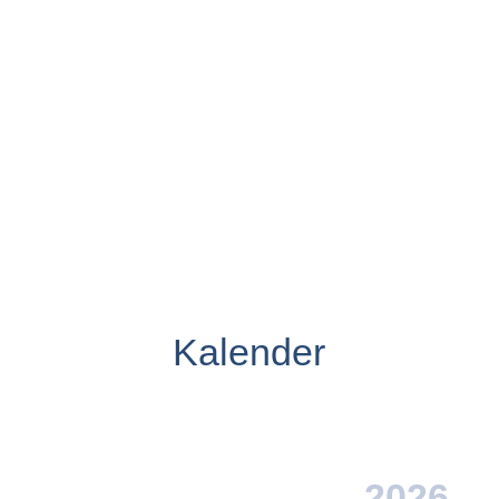
voor de Waarderingsprijs Utrechtse Gemeenten
2026. Tot en met 21 oktober kunnen
vernieuwende en inspirerende projecten
worden...
Kalender
2026