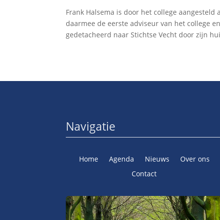
Frank Halsema is door het college aangesteld
daarmee de eerste adviseur van het college e
gedetacheerd naar Stichtse Vecht door zijn hui
Navigatie
Home
Agenda
Nieuws
Over ons
Contact