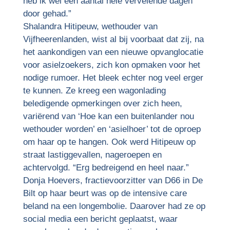
heb ik wel een aantal hele vervelende dagen
door gehad.”
Shalandra Hitipeuw, wethouder van
Vijfheerenlanden, wist al bij voorbaat dat zij, na
het aankondigen van een nieuwe opvanglocatie
voor asielzoekers, zich kon opmaken voor het
nodige rumoer. Het bleek echter nog veel erger
te kunnen. Ze kreeg een wagonlading
beledigende opmerkingen over zich heen,
variërend van ‘Hoe kan een buitenlander nou
wethouder worden’ en ‘asielhoer’ tot de oproep
om haar op te hangen. Ook werd Hitipeuw op
straat lastiggevallen, nageroepen en
achtervolgd. “Erg bedreigend en heel naar.”
Donja Hoevers, fractievoorzitter van D66 in De
Bilt op haar beurt was op de intensive care
beland na een longembolie. Daarover had ze op
social media een bericht geplaatst, waar