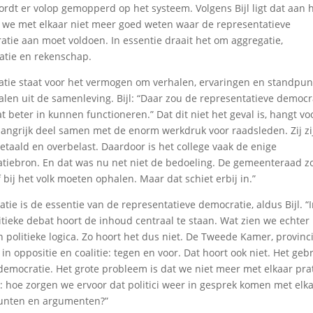
rdt er volop gemopperd op het systeem. Volgens Bijl ligt dat aan 
t we met elkaar niet meer goed weten waar de representatieve
tie aan moet voldoen. In essentie draait het om aggregatie,
atie en rekenschap.
atie staat voor het vermogen om verhalen, ervaringen en standpu
alen uit de samenleving. Bijl: “Daar zou de representatieve democr
t beter in kunnen functioneren.” Dat dit niet het geval is, hangt vo
langrijk deel samen met de enorm werkdruk voor raadsleden. Zij zi
taald en overbelast. Daardoor is het college vaak de enige
atiebron. En dat was nu net niet de bedoeling. De gemeenteraad z
f bij het volk moeten ophalen. Maar dat schiet erbij in.”
atie is de essentie van de representatieve democratie, aldus Bijl. “
itieke debat hoort de inhoud centraal te staan. Wat zien we echter 
n politieke logica. Zo hoort het dus niet. De Tweede Kamer, provinc
in oppositie en coalitie: tegen en voor. Dat hoort ook niet. Het geb
 democratie. Het grote probleem is dat we niet meer met elkaar pra
: hoe zorgen we ervoor dat politici weer in gesprek komen met elk
dpunten en argumenten?”