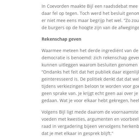
In Coevorden maakte Bijl een raadsdebat mee
daar fel op tegen. Toch werd het besluit genom
er niet mee eens maar begrijp het wel. “Zo zou
de burgers op de hoogte zijn van de afweginge
Rekenschap geven
Waarmee meteen het derde ingrediënt van de 
democratie is benoemd: zich rekenschap geven.
kunnen uitleggen waarom besluiten genomen zij
“Ondanks het feit dat het publiek daar eigenlij
geïnteresseerd is. De politiek denkt dat dat wel
tijdens verkiezingen beloon te worden voor go
geen sprake van. Je krijgt echt geen aai over je
gedaan. Wat je voor elkaar hebt gekregen, hee
Volgens Bijl ligt mede daarom de voornaamste u
voeden met kwesties, argumenten en voorbeeld
raad in vergadering bijeen vervolgens herkenbar
dat je met elkaar in gesprek blijft.”