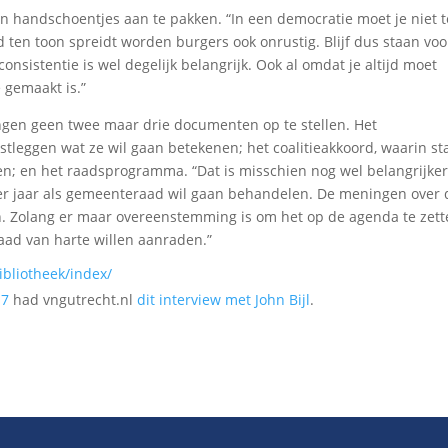
en handschoentjes aan te pakken. “In een democratie moet je niet t
d ten toon spreidt worden burgers ook onrustig. Blijf dus staan voo
nsistentie is wel degelijk belangrijk. Ook al omdat je altijd moet
gemaakt is.”
ingen geen twee maar drie documenten op te stellen. Het
tleggen wat ze wil gaan betekenen; het coalitieakkoord, waarin st
; en het raadsprogramma. “Dat is misschien nog wel belangrijker
er jaar als gemeenteraad wil gaan behandelen. De meningen over 
 Zolang er maar overeenstemming is om het op de agenda te zett
ad van harte willen aanraden.”
ibliotheek/index/
17
had vngutrecht.nl
dit interview
met John Bijl
.