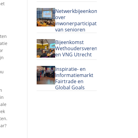
het
Netwerkbijeenkomst
over
inwonerparticipatie
van senioren
nten
Bijeenkomst
atie
Wethoudersvereniging
or
en VNG Utrecht
jn
Inspiratie- en
ou
Informatiemarkt
Fairtrade en
Global Goals
In
in
iale
rek
ten.
aar?