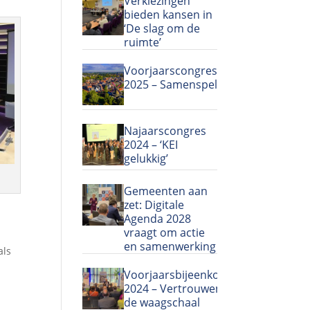
Verkiezingen
bieden kansen in
‘De slag om de
ruimte’
Voorjaarscongres
2025 – Samenspel
Najaarscongres
2024 – ‘KEI
gelukkig’
Gemeenten aan
zet: Digitale
Agenda 2028
vraagt om actie
en samenwerking
als
Voorjaarsbijeenkomst
2024 – Vertrouwen in
de waagschaal