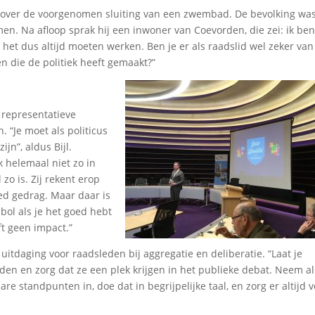
 over de voorgenomen sluiting van een zwembad. De bevolking wa
en. Na afloop sprak hij een inwoner van Coevorden, die zei: ik ben
 het dus altijd moeten werken. Ben je er als raadslid wel zeker van
n die de politiek heeft gemaakt?”
representatieve
 “Je moet als politicus
n”, aldus Bijl.
k helemaal niet zo in
 zo is. Zij rekent erop
ed gedrag. Maar daar is
 bol als je het goed hebt
ft geen impact.”
itdaging voor raadsleden bij aggregatie en deliberatie. “Laat je
en en zorg dat ze een plek krijgen in het publieke debat. Neem al
e standpunten in, doe dat in begrijpelijke taal, en zorg er altijd 