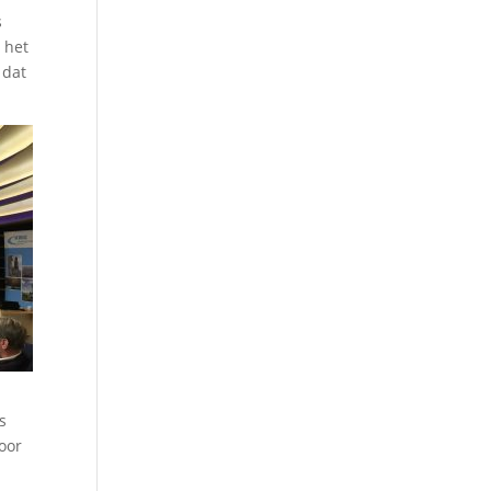
s
 het
 dat
s
voor