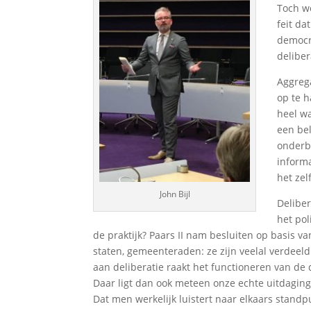
Toch wo
feit da
democra
deliber
Aggreg
op te h
heel wa
een be
onderbe
inform
het zel
John Bijl
Deliber
het pol
de praktijk? Paars II nam besluiten op basis va
staten, gemeenteraden: ze zijn veelal verdeeld 
aan deliberatie raakt het functioneren van de
Daar ligt dan ook meteen onze echte uitdaging
Dat men werkelijk luistert naar elkaars stan