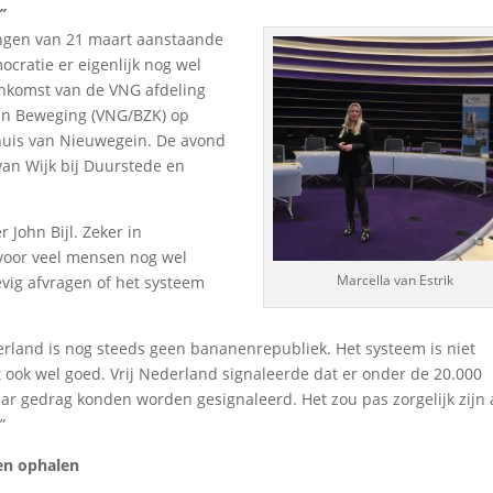
”
ngen van 21 maart aanstaande
mocratie er eigenlijk nog wel
enkomst van de VNG afdeling
in Beweging (VNG/BZK) op
huis van Nieuwegein. De avond
 van Wijk bij Duurstede en
 John Bijl. Zeker in
 voor veel mensen nog wel
Marcella van Estrik
evig afvragen of het systeem
derland is nog steeds geen bananenrepubliek. Het systeem is niet
het ook wel goed. Vrij Nederland signaleerde dat er onder de 20.000
baar gedrag konden worden gesignaleerd. Het zou pas zorgelijk zijn 
”
en ophalen