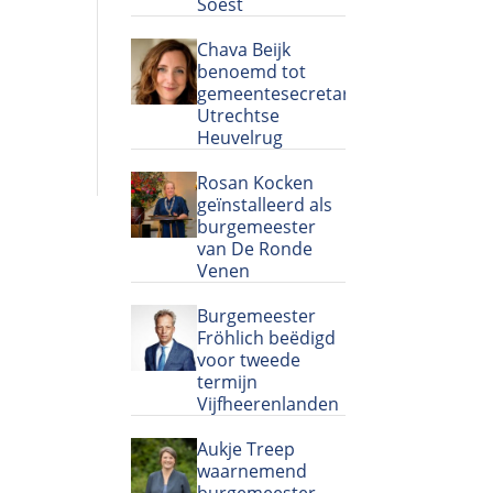
Soest
Chava Beijk
benoemd tot
gemeentesecretaris
Utrechtse
Heuvelrug
Rosan Kocken
geïnstalleerd als
burgemeester
van De Ronde
Venen
Burgemeester
Fröhlich beëdigd
voor tweede
termijn
Vijfheerenlanden
Aukje Treep
waarnemend
burgemeester