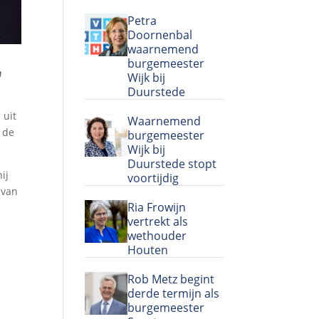
Petra
Doornenbal
waarnemend
burgemeester
n
Wijk bij
Duurstede
 uit
Waarnemend
 de
burgemeester
Wijk bij
Duurstede stopt
ij
voortijdig
 van
Ria Frowijn
vertrekt als
wethouder
Houten
Rob Metz begint
derde termijn als
burgemeester