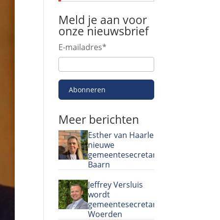
Meld je aan voor
onze nieuwsbrief
E-mailadres
*
Abonneren
Meer berichten
Esther van Haarlem
nieuwe
gemeentesecretaris
Baarn
Jeffrey Versluis
wordt
gemeentesecretaris
Woerden