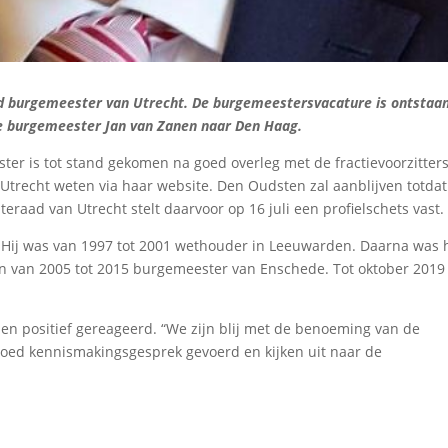
d burgemeester van Utrecht. De burgemeestersvacature is ontstaa
e burgemeester Jan van Zanen naar Den Haag.
 is tot stand gekomen na goed overleg met de fractievoorzitters
Utrecht weten via haar website. Den Oudsten zal aanblijven totdat
ad van Utrecht stelt daarvoor op 16 juli een profielschets vast.
 Hij was van 1997 tot 2001 wethouder in Leeuwarden. Daarna was h
n van 2005 tot 2015 burgemeester van Enschede. Tot oktober 2019
en positief gereageerd. “We zijn blij met de benoeming van de
d kennismakingsgesprek gevoerd en kijken uit naar de