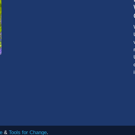
e
&
Tools for Change
.