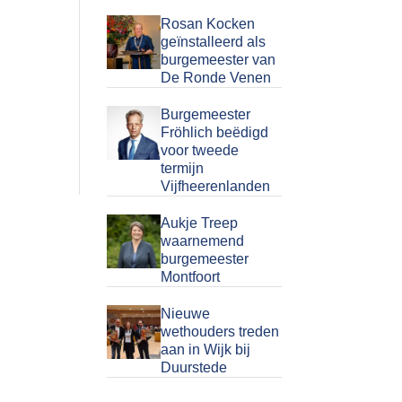
Rosan Kocken
geïnstalleerd als
burgemeester van
De Ronde Venen
Burgemeester
Fröhlich beëdigd
voor tweede
termijn
Vijfheerenlanden
Aukje Treep
waarnemend
burgemeester
Montfoort
Nieuwe
wethouders treden
aan in Wijk bij
Duurstede