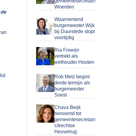
gemeentesecretaris
Woerden
 de
Waarnemend
burgemeester Wijk
bij Duurstede stopt
van
voortijdig
Ria Frowijn
vertrekt als
wethouder Houten
lid
Rob Metz begint
derde termijn als
burgemeester
Soest
Chava Beijk
benoemd tot
gemeentesecretaris
Utrechtse
Heuvelrug