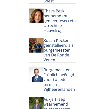
Soest
Chava Beijk
benoemd tot
gemeentesecretaris
Utrechtse
Heuvelrug
Rosan Kocken
geïnstalleerd als
burgemeester
van De Ronde
Venen
Burgemeester
Fröhlich beëdigd
voor tweede
termijn
Vijfheerenlanden
Aukje Treep
waarnemend
burgemeester