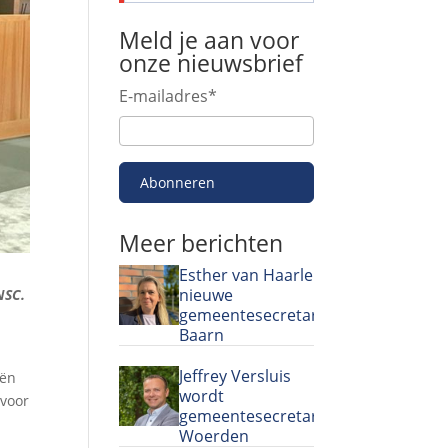
Meld je aan voor
onze nieuwsbrief
E-mailadres
*
Abonneren
Meer berichten
Esther van Haarlem
nieuwe
NSC.
gemeentesecretaris
Baarn
Jeffrey Versluis
iën
wordt
 voor
gemeentesecretaris
Woerden