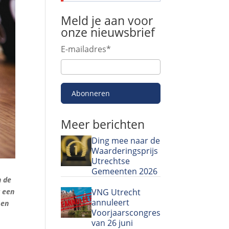
Meld je aan voor
onze nieuwsbrief
E-mailadres
*
Abonneren
Meer berichten
Ding mee naar de
Waarderingsprijs
Utrechtse
Gemeenten 2026
n de
VNG Utrecht
r een
annuleert
 en
Voorjaarscongres
van 26 juni