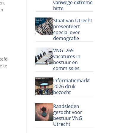
vanwege extreme
en,
hitte
an
Staat van Utrecht
presenteert
special over
demografie
VNG: 269
vacatures in
eefd
bestuur en
e te
commissies
Informatiemarkt
2026 druk
bezocht
Raadsleden
gezocht voor
bestuur VNG
Utrecht