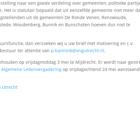
nstelling naar een goede verdeling over gemeenten, politieke partij
ie. Het is statutair bepaald dat uit eenzelfde gemeente niet meer d
langstellenden uit de gemeenten De Ronde Venen, Renswoude,
urstede, Woudenberg, Bunnik en Bunschoten hoeven dus niet te
ursfunctie, dan verzoeken wij u uw brief met motivering en c.v.
 bestuur ter attentie van
p.bannink@vngutrecht.nl
.
houden op vrijdagmiddag 3 mei te Mijdrecht. Er wordt naar gestr
e
Algemene Ledenvergadering
op vrijdagochtend 24 mei aanstaand
G Utrecht