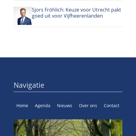
Sjors Fröhlich: Keuze voor Utrecht pakt
goed uit voor Vijfheerenlanden
Navigatie
Home
Agenda
Nieuws
Over ons
Contact