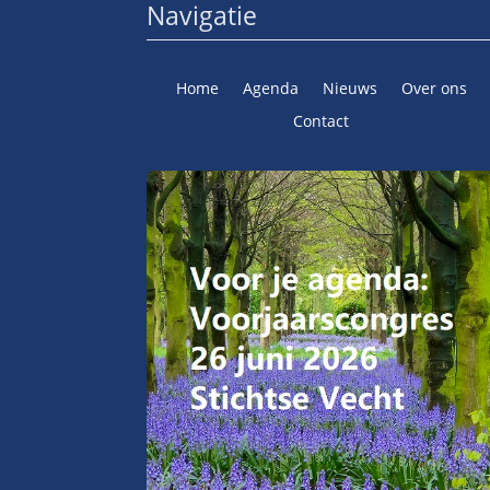
Navigatie
Home
Agenda
Nieuws
Over ons
Contact