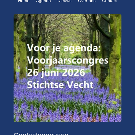
Home
Agenda
Nieuws
Over ons
Contact