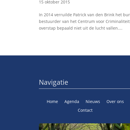
15 oktober 2015
In 2014 verruilde Patrick van den Brink het bu
bestuurder van het Centrum voor Criminaliteit
overstap bepaald niet uit de lucht vallen....
Navigatie
Home
Agenda
Nieuws
Over ons
Contact