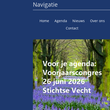
Navigatie
Home
Agenda
Nieuws
Over ons
Contact