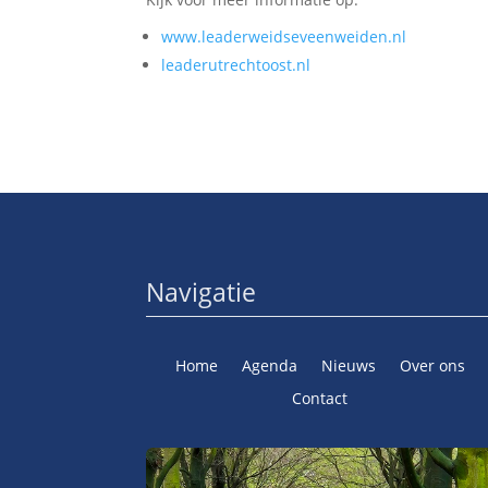
www.leaderweidseveenweiden.
nl
leaderutrechtoost.nl
Navigatie
Home
Agenda
Nieuws
Over ons
Contact