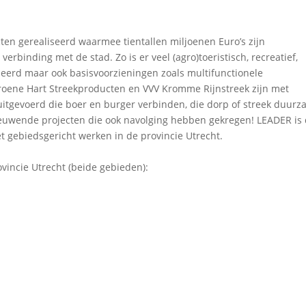
ten gerealiseerd waarmee tientallen miljoenen Euro’s zijn
erbinding met de stad. Zo is er veel (agro)toeristisch, recreatief,
seerd maar ook basisvoorzieningen zoals multifunctionele
roene Hart Streekproducten en VVV Kromme Rijnstreek zijn met
uitgevoerd die boer en burger verbinden, die dorp of streek duur
ieuwende projecten die ook navolging hebben gekregen! LEADER is
 gebiedsgericht werken in de provincie Utrecht.
vincie Utrecht (beide gebieden):