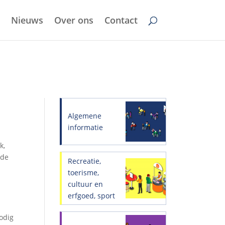
Nieuws
Over ons
Contact
Algemene
informatie
k,
 de
Recreatie,
toerisme,
cultuur en
erfgoed, sport
odig