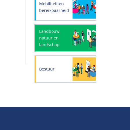
Mobiliteit en
bereikbaarheid
Landbouw,
natuur en
landschap
Bestuur