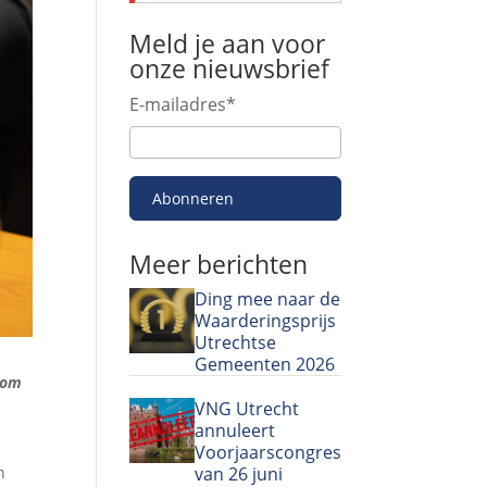
Meld je aan voor
onze nieuwsbrief
E-mailadres
*
Abonneren
Meer berichten
Ding mee naar de
Waarderingsprijs
Utrechtse
Gemeenten 2026
om
VNG Utrecht
annuleert
u
Voorjaarscongres
van 26 juni
n