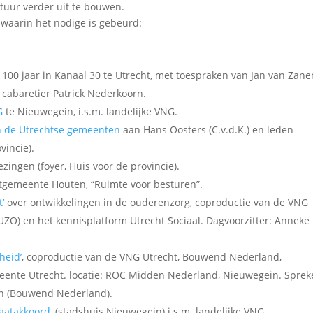
tuur verder uit te bouwen.
 waarin het nodige is gebeurd:
100 jaar in Kanaal 30 te Utrecht, met toespraken van Jan van Zane
 cabaretier Patrick Nederkoorn.
G
te Nieuwegein, i.s.m. landelijke VNG.
n de Utrechtse gemeenten
aan Hans Oosters (C.v.d.K.) en leden
vincie).
ezingen (foyer, Huis voor de provincie).
astgemeente Houten, “Ruimte voor besturen”.
’
over ontwikkelingen in de ouderenzorg, coproductie van de VNG
ZO) en het kennisplatform Utrecht Sociaal. Dagvoorzitter: Anneke
heid’
, coproductie van de VNG Utrecht, Bouwend Nederland,
te Utrecht. locatie: ROC Midden Nederland, Nieuwegein. Sprek
en (Bouwend Nederland).
maatakkoord
, (stadshuis Nieuwegein) i.s.m. landelijke VNG