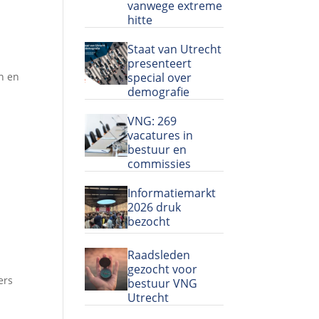
vanwege extreme
hitte
Staat van Utrecht
presenteert
special over
n en
demografie
VNG: 269
vacatures in
bestuur en
commissies
Informatiemarkt
2026 druk
bezocht
Raadsleden
gezocht voor
ers
bestuur VNG
Utrecht