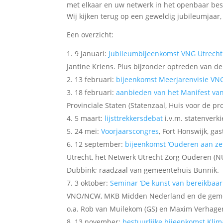
met elkaar en uw netwerk in het openbaar bes
Wij kijken terug op een geweldig jubileumjaar,
Een overzicht:
9 januari:
Jubileumbijeenkomst VNG Utrecht
Jantine Kriens. Plus bijzonder optreden van de
13 februari:
bijeenkomst Meerjarenvisie VN
18 februari:
aanbieden van het Manifest va
Provinciale Staten (Statenzaal, Huis voor de pro
5 maart:
lijsttrekkersdebat
i.v.m. statenverki
24 mei:
Voorjaarscongres
, Fort Honswijk, g
12 september:
bijeenkomst ‘Ouderen aan zet
Utrecht, het Netwerk Utrecht Zorg Ouderen (NU
Dubbink; raadzaal van gemeentehuis Bunnik.
3 oktober:
Seminar ‘De kunst van bereikbaar
VNO/NCW, MKB Midden Nederland en de gemeen
o.a. Rob van Muilekom (GS) en Maxim Verhag
13 november:
bestuurlijke bijeenkomst Kli