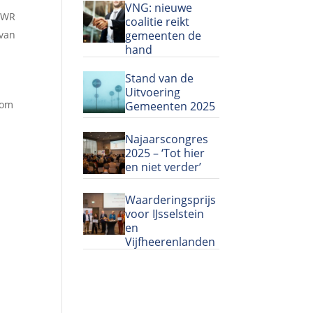
VNG: nieuwe
 KWR
coalitie reikt
gemeenten de
 van
hand
Stand van de
Uitvoering
 om
Gemeenten 2025
Najaarscongres
2025 – ‘Tot hier
en niet verder’
Waarderingsprijs
voor IJsselstein
en
Vijfheerenlanden