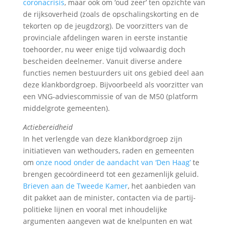
coronacrisis
, maar ook om ‘oud zeer’ ten opzichte van
de rijksoverheid (zoals de opschalingskorting en de
tekorten op de jeugdzorg). De voorzitters van de
provinciale afdelingen waren in eerste instantie
toehoorder, nu weer enige tijd volwaardig doch
bescheiden deelnemer. Vanuit diverse andere
functies nemen bestuurders uit ons gebied deel aan
deze klankbordgroep. Bijvoorbeeld als voorzitter van
een VNG-adviescommissie of van de M50 (platform
middelgrote gemeenten).
Actiebereidheid
In het verlengde van deze klankbordgroep zijn
initiatieven van wethouders, raden en gemeenten
om
onze nood onder de aandacht van ‘Den Haag’
te
brengen gecoördineerd tot een gezamenlijk geluid.
Brieven aan de Tweede Kamer
, het aanbieden van
dit pakket aan de minister, contacten via de partij-
politieke lijnen en vooral met inhoudelijke
argumenten aangeven wat de knelpunten en wat