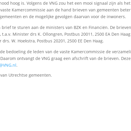
nood hoog is. Volgens de VNG zou het een mooi signaal zijn als het
de vaste Kamercommissie aan de hand brieven van gemeenten beter
n gemeenten en de mogelijke gevolgen daarvan voor de inwoners.
 brief te sturen aan de ministers van BZK en Financiën. De brieve
 t.a.v. Minister drs K. Ollongren, Postbus 20011, 2500 EA Den Haag
ter drs. W. Hoekstra, Postbus 20201, 2500 EE Den Haag.
t de bedoeling de leden van de vaste Kamercommissie de verzamel
. Daarom ontvangt de VNG graag een afschrift van de brieven. Deze
g@VNG.nl
.
 van Utrechtse gemeenten.