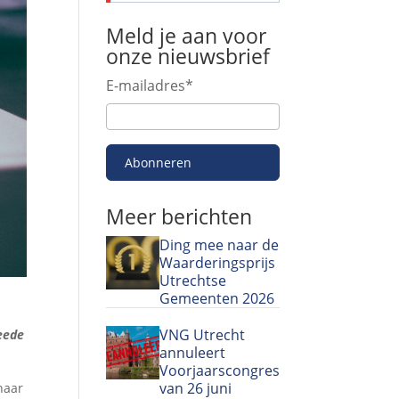
Meld je aan voor
onze nieuwsbrief
E-mailadres
*
Abonneren
Meer berichten
Ding mee naar de
Waarderingsprijs
Utrechtse
Gemeenten 2026
VNG Utrecht
weede
annuleert
Voorjaarscongres
van 26 juni
naar