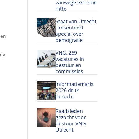
vanwege extreme
hitte
Staat van Utrecht
presenteert
n
special over
 en
demografie
VNG: 269
ing
vacatures in
bestuur en
commissies
Informatiemarkt
2026 druk
bezocht
Raadsleden
gezocht voor
bestuur VNG
Utrecht