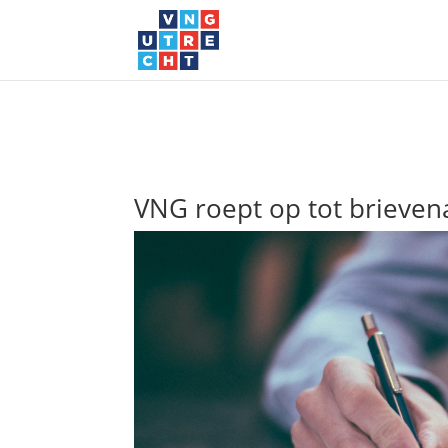
VNG roept op tot brieven